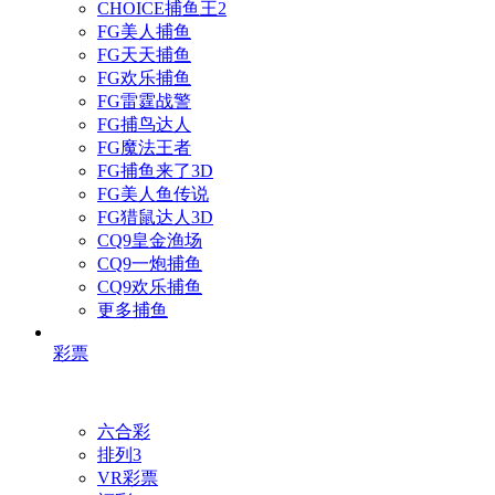
CHOICE捕鱼王2
FG美人捕鱼
FG天天捕鱼
FG欢乐捕鱼
FG雷霆战警
FG捕鸟达人
FG魔法王者
FG捕鱼来了3D
FG美人鱼传说
FG猎鼠达人3D
CQ9皇金渔场
CQ9一炮捕鱼
CQ9欢乐捕鱼
更多捕鱼
彩票
六合彩
排列3
VR彩票