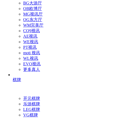
BG大游厅
OB欧博厅
MG视讯厅
OG东方厅
WM完美厅
CQ9视讯
AE视讯
WE视讯
PT视讯
moti 视讯
WL视讯
EVO视讯
更多真人
棋牌
开元棋牌
乐游棋牌
LEG棋牌
VG棋牌